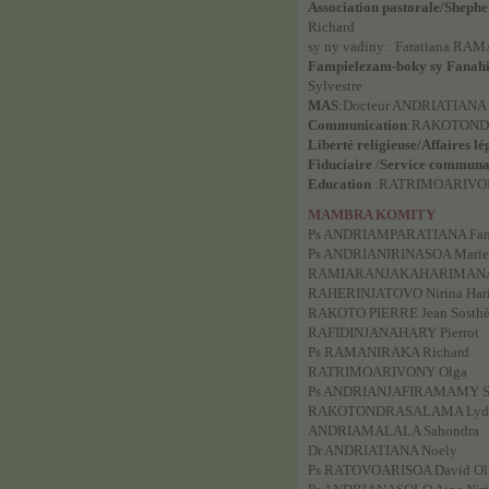
Association pastorale/Shephe
Richard
sy ny vadiny : Faratiana R
Fampielezam-boky sy Fanah
Sylvestre
MAS
:Docteur ANDRIATIANA
Communication
:RAKOTONDR
Liberté religieuse/Affaires lé
Fiduciaire
/
Service communa
Education
:RATRIMOARIVON
MAMBRA KOMITY
Ps ANDRIAMPARATIANA Fan
Ps ANDRIANIRINASOA Marie J
RAMIARANJAKAHARIMANA
RAHERINJATOVO Nirina Har
RAKOTO PIERRE Jean Sosth
RAFIDINJANAHARY Pierrot
Ps RAMANIRAKA Richard
RATRIMOARIVONY Olga
Ps ANDRIANJAFIRAMAMY Sy
RAKOTONDRASALAMA Lydia
ANDRIAMALALA Sahondra
Dr ANDRIATIANA Noely
Ps RATOVOARISOA David Ol