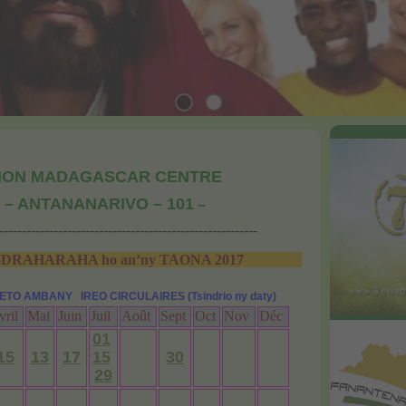
ION MADAGASCAR CENTRE
0 – ANTANANARIVO – 101
–
---------------------------------------------------------
ARAHA ho an’ny TAONA 2017
TO AMBANY IREO CIRCULAIRES (Tsindrio ny daty)
vril
Mai
Juin
Juil
Août
Sept
Oct
Nov
Déc
01
15
13
17
15
30
29