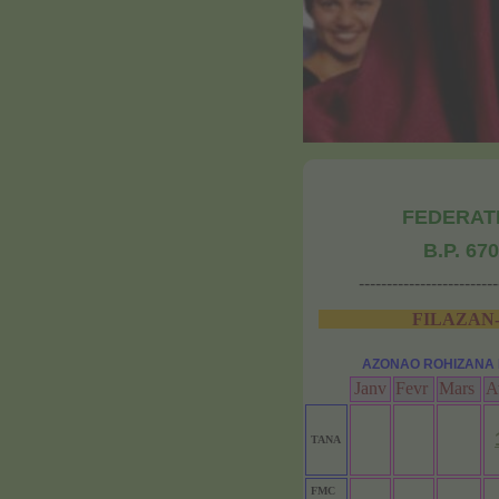
FEDERAT
B.P. 67
-------------------------
FILAZAN-DRAH
AZONAO ROHIZANA E
Janv
Fevr
Mars
A
TANA
FMC