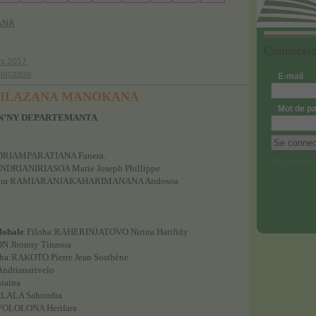
IANA
Connecte
rs 2017
nication
E-mail
A MANOKANA
Mot de p
EN’NY DEPARTEMANTA
NDRIAMPARATIANA Fanera.
Mot de passs
 ANDRIANIRIASOA Marie Joseph Phillippe
tora RAMIARANJAKAHARIMANANA Andosoa
lobale
:Filoha:RAHERINJATOVO Nirina Harifidy
N Jhonny Tinasoa
oha:RAKOTO Pierre Jean Sosthène
ndrianarivelo
iaina
ALALA Sahondra
OLOLONA Herifara