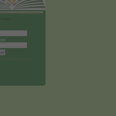
z-vous
asse
e oublié ?
|
S'enregistrer