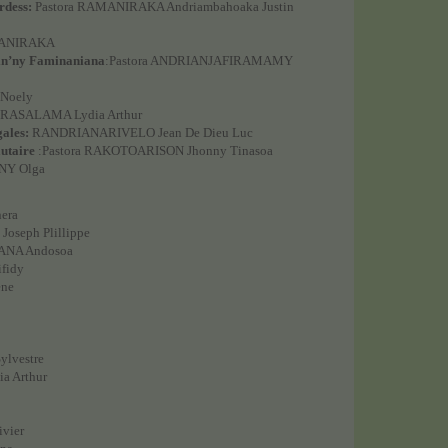
rdess:
Pastora RAMANIRAKA Andriambahoaka Justin
AMANIRAKA
in’ny Faminaniana
:Pastora ANDRIANJAFIRAMAMY
 Noely
ASALAMA Lydia Arthur
gales:
RANDRIANARIVELO Jean De Dieu Luc
utaire
:Pastora RAKOTOARISON Jhonny Tinasoa
Y Olga
era
oseph Plillippe
NA Andosoa
ifidy
ène
lvestre
 Arthur
ivier