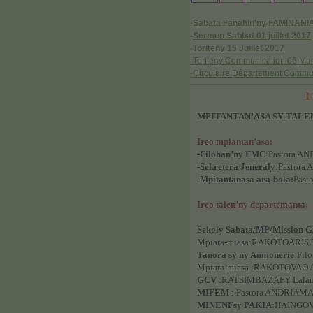
-Sabata Fanahin'ny FAMINAN
-
Sermon Sabbat 01 juillet 2017
-Toriteny 15 Juillet 2017
-Toriteny Communication 06 Ma
-Circulaire Département Commu
FILAZAN
MPITANTAN’ASA SY TAL
Ireo mpiantan’asa:
-Filohan’ny FMC
:Pastora A
-Sekretera Jeneraly
:Pastora
-Mpitantanasa ara-bola:
Pas
Ireo talen’ny departemanta:
Sekoly Sabata/MP/Mission G
Mpiara-miasa:RAKOTOARISO
Tanora sy ny Aumonerie
:Fil
Mpiara-miasa :RAKOTOVAO A
GCV
:RATSIMBAZAFY Lalan
MIFEM
: Pastora ANDRIAM
MINENFsy PAKIA
:HAINGOV