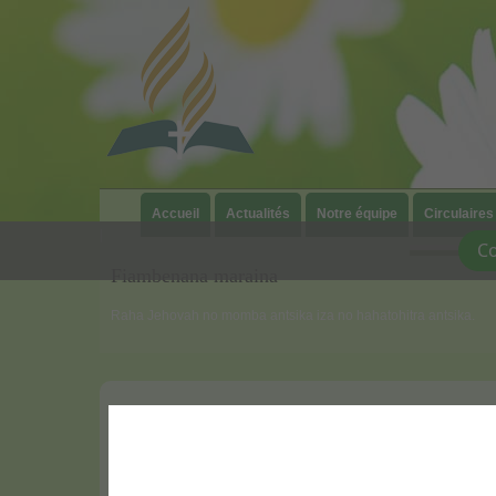
Accueil
Actualités
Notre équipe
Circulaires
|
Co
Fiambenana maraina
Raha Jehovah no momba antsika iza no hahatohitra antsika.
Mille ans (Millennium)
Lors du retour de Jésus, le peuple de Dieu sera