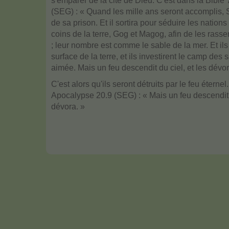
s'emparer de la cité de Dieu. C'est dans la Bible 
(SEG) : « Quand les mille ans seront accomplis, 
de sa prison. Et il sortira pour séduire les nation
coins de la terre, Gog et Magog, afin de les rass
; leur nombre est comme le sable de la mer. Et ils
surface de la terre, et ils investirent le camp des sa
aimée. Mais un feu descendit du ciel, et les dévor
C'est alors qu'ils seront détruits par le feu éternel.
Apocalypse 20.9 (SEG) : « Mais un feu descendit d
dévora. »