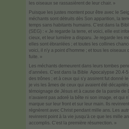
les oiseaux se rassasièrent de leur chair. »
Puisque les justes montent pour être avec le Sei
méchants sont détruits dès Son apparition, la ter
temps sans habitants humains. C'est dans la Bibl
(SEG) : « Je regarde la terre, et voici, elle est info
cieux, et leur lumière a disparu. Je regarde les m
elles sont ébranlées ; et toutes les collines chanc
voici, il n'y a point d'homme ; et tous les oiseaux 
fuite. »
Les méchants demeurent dans leurs tombes penda
d'années. C'est dans la Bible  Apocalypse 20.4-5 
des trônes ; et à ceux qui s'y assirent fut donné le
je vis les âmes de ceux qui avaient été décapité
témoignage de Jésus et à cause de la parole de D
n'avaient pas adoré la bête ni son image, et qui n
marque sur leur front et sur leur main. Ils revinrent 
régnèrent avec Christ pendant mille ans. Les aut
revinrent point à la vie jusqu'à ce que les mille a
accomplis. C'est la première résurrection. »