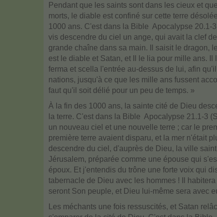
Pendant que les saints sont dans les cieux et qu
morts, le diable est confiné sur cette terre désol
1000 ans. C'est dans la Bible  Apocalypse 20.1-3
vis descendre du ciel un ange, qui avait la clef d
grande chaîne dans sa main. Il saisit le dragon, l
est le diable et Satan, et Il le lia pour mille ans. Il
ferma et scella l'entrée au-dessus de lui, afin qu'i
nations, jusqu'à ce que les mille ans fussent acco
faut qu'il soit délié pour un peu de temps. »
À la fin des 1000 ans, la sainte cité de Dieu des
la terre. C'est dans la Bible  Apocalypse 21.1-3 (
un nouveau ciel et une nouvelle terre ; car le premi
première terre avaient disparu, et la mer n'était plu
descendre du ciel, d'auprès de Dieu, la ville saint
Jérusalem, préparée comme une épouse qui s'es
époux. Et j'entendis du trône une forte voix qui disa
tabernacle de Dieu avec les hommes ! Il habitera 
seront Son peuple, et Dieu lui-même sera avec e
Les méchants une fois ressuscités, et Satan relâch