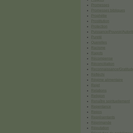
Promesses
Promesses bibliques
Prophétie
Prostitution
Protection
Puissance/Pouvoir/Autori
Pureté
Querelles
Racisme
Ragots
Récompense
Réconciliation
Reconnaissance/Gratitud
Réfléchi
Régime alimentaire
Rejet
Relations
Religion
Renaître spirituellement
Repentance
Repos
Représentants
Réprimande
Réputation