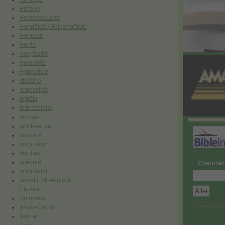
Histoire
Homosexualité
Honnêteté/Malhonnêteté
Honneur
Honte
Hospitalité
Humanité
Hypocrisie
Idolâtrie
Impossible
Impôts
Impressions
Inceste
Indifférence
Injustice
Inspiration
Insultes
Intégrité
Chercher
Intimidation
Investir: stratégie du
Chrétien
Isolement
Parcourer l
Jésus-Christ
Jeûner