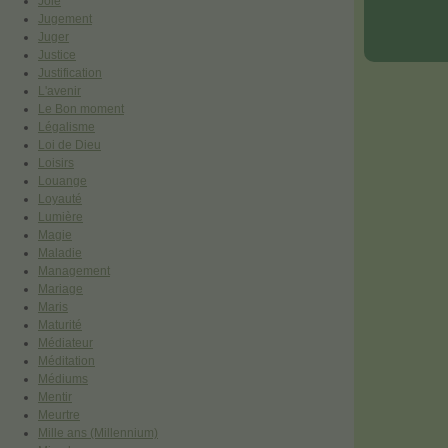
Joie
Jugement
Juger
Justice
Justification
L'avenir
Le Bon moment
Légalisme
Loi de Dieu
Loisirs
Louange
Loyauté
Lumière
Magie
Maladie
Management
Mariage
Maris
Maturité
Médiateur
Méditation
Médiums
Mentir
Meurtre
Mille ans (Millennium)