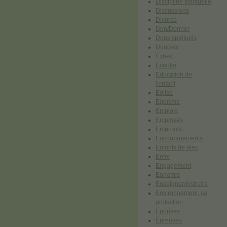
Discipline spirituelle
Discussions
Divorce
Don/Donner
Dons spirituels
Douceur
Échec
Écouter
Education de
l'enfant
Église
Égoïsme
Emplois
Employés
Emprunts
Encouragements
Enfants de dieu
Enfer
Engagement
Ennemis
Enseigner/Instruire
Environnement, sa
protection
Épouses
Épreuves