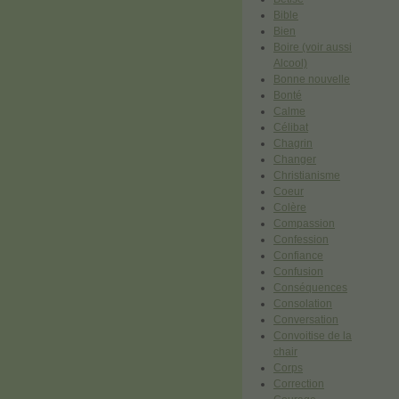
Bible
Bien
Boire (voir aussi
Alcool)
Bonne nouvelle
Bonté
Calme
Célibat
Chagrin
Changer
Christianisme
Coeur
Colère
Compassion
Confession
Confiance
Confusion
Conséquences
Consolation
Conversation
Convoitise de la
chair
Corps
Correction