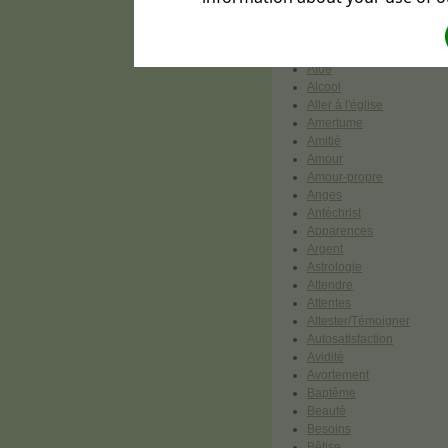
Absolus
Adolescents/Enfants
Adultère
Aide
Alcool
Aller à l'église
Amertume
Amitié
Amour
Amour-propre
Anges
Antéchrist
Apparences
Argent
Astrologie
Attendre
Attentes
Attester/Témoigner
Autosatisfaction
Avidité
Avortement
Baptême
Beauté
Besoins
Bêtise