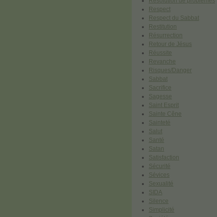
Résolution de problèmes
Respect
Respect du Sabbat
Restitution
Résurrection
Retour de Jésus
Réussite
Revanche
Risques/Danger
Sabbat
Sacrifice
Sagesse
Saint Esprit
Sainte Cêne
Sainteté
Salut
Santé
Satan
Satisfaction
Sécurité
Sévices
Sexualité
SIDA
Silence
Simplicité