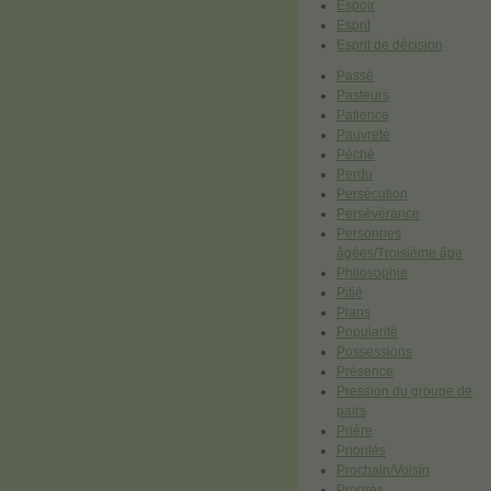
Espoir
Esprit
Esprit de décision
Passé
Pasteurs
Patience
Pauvreté
Péché
Perdu
Persécution
Persévérance
Personnes
âgées/Troisième âge
Philosophie
Pitié
Plans
Popularité
Possessions
Présence
Pression du groupe de
pairs
Prière
Priorités
Prochain/Voisin
Progrès