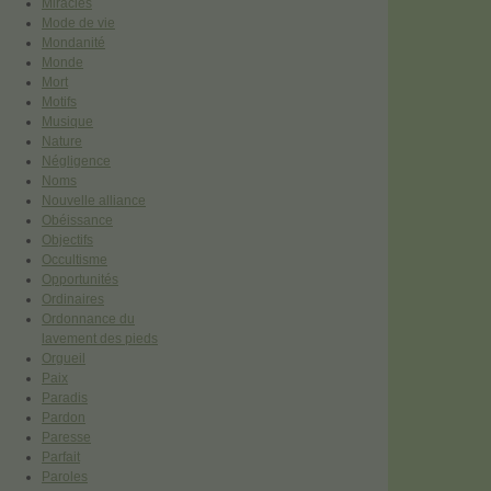
Miracles
Mode de vie
Mondanité
Monde
Mort
Motifs
Musique
Nature
Négligence
Noms
Nouvelle alliance
Obéissance
Objectifs
Occultisme
Opportunités
Ordinaires
Ordonnance du
lavement des pieds
Orgueil
Paix
Paradis
Pardon
Paresse
Parfait
Paroles