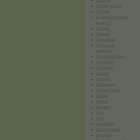
Courage
Crainte de dieu
Craintes
Création/D'où suis-
je venu ?
Cristaux
Critique
Croissance
Croissance
spirituelle
Croyance/Croire
Culpabilité
Décisions
Défauts
Démons
Dépression
Derniers jours
Détails
Devins
Dévotion
Dieu
Dîme
Dirigeants
Discernement
Discipline